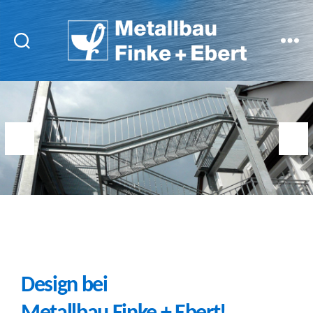
Suchen
Menü
Metallbau
Finke
+
Ebert
Design bei