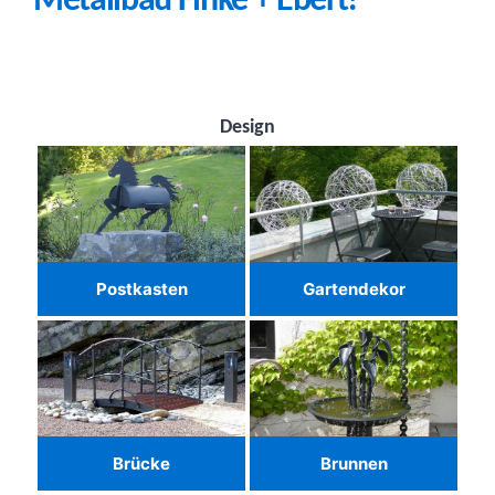
Metallbau Finke + Ebert!
Design
Postkasten
Gartendekor
Brücke
Brunnen